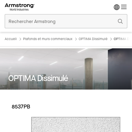
Accueil
Plafonds
Commerciaux
Accueil
Plafonds et murs commerciaux
OPTIMA Dissimulé
OPTIMA Dis
OPTIMA Dissimulé
8537PB