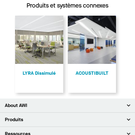
Produits et systèmes connexes
LYRA Dissimulé
ACOUSTIBUILT
About AWI
À propos de nous
Produits
Investisseurs
Carrières
Plafonds
Ressources