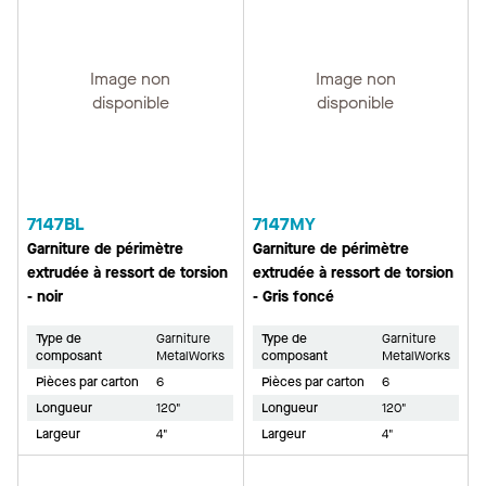
Image non
Image non
disponible
disponible
7147BL
7147MY
Garniture de périmètre
Garniture de périmètre
extrudée à ressort de torsion
extrudée à ressort de torsion
- noir
- Gris foncé
Type de
Garniture
Type de
Garniture
composant
MetalWorks
composant
MetalWorks
Pièces par carton
6
Pièces par carton
6
Longueur
120"
Longueur
120"
Largeur
4"
Largeur
4"