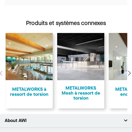
Produits et systèmes connexes
Précédent
METALWORKS
METALWORKS à
METAL
Mesh à ressort de
ressort de torsion
encl
torsion
About AWI
À propos de nous