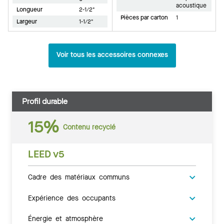
acoustique
Longueur
2-1/2"
Pièces par carton
1
Largeur
1-1/2"
Voir tous les accessoires connexes
Profil durable
15%
Contenu recyclé
LEED v5
Cadre des matériaux communs
Expérience des occupants
Énergie et atmosphère