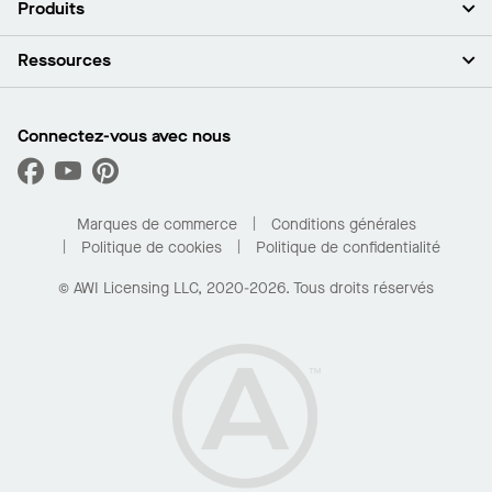
Produits
Investisseurs
Carrières
Plafonds
Ressources
Espace presse
Murs et cloisons
Développement durable
Systèmes de suspension
Trouver mon représentant
Segments de marché
Garnitures et transitions
Trouver un distributeur
Connectez-vous avec nous
Quelles sont mes options d’achat?
Capacités sur mesure
PROJECTWORKS
Performance
Trouver un distributeur
Galerie de projets
Pour la maison
Marques de commerce
Conditions générales
Politique de cookies
Politique de confidentialité
© AWI Licensing LLC, 2020-2026. Tous droits réservés