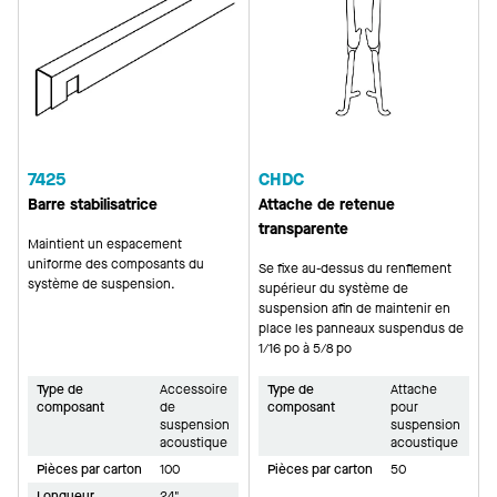
7425
CHDC
Barre stabilisatrice
Attache de retenue
transparente
Maintient un espacement
uniforme des composants du
Se fixe au-dessus du renflement
système de suspension.
supérieur du système de
suspension afin de maintenir en
place les panneaux suspendus de
1/16 po à 5/8 po
Type de
Accessoire
Type de
Attache
composant
de
composant
pour
suspension
suspension
acoustique
acoustique
Pièces par carton
100
Pièces par carton
50
Longueur
24"