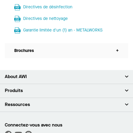
Directives de désinfection
Directives de nettoyage
Garantie limitée d'un (1) an - METALWORKS
Brochures
+
About AWI
À propos de nous
Produits
Investisseurs
Carrières
Plafonds
Ressources
Espace presse
Murs et cloisons
Développement durable
Systèmes de suspension
Trouver mon représentant
Segments de marché
Garnitures et transitions
Trouver un distributeur
Connectez-vous avec nous
Quelles sont mes options d’achat?
Capacités sur mesure
PROJECTWORKS