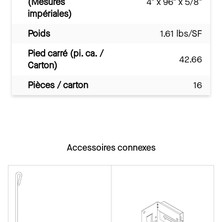
(Mesures
4" x 96" x 5/8"
impériales)
Poids
1.61 lbs/SF
Pied carré (pi. ca. /
42.66
Carton)
Pièces / carton
16
Accessoires connexes