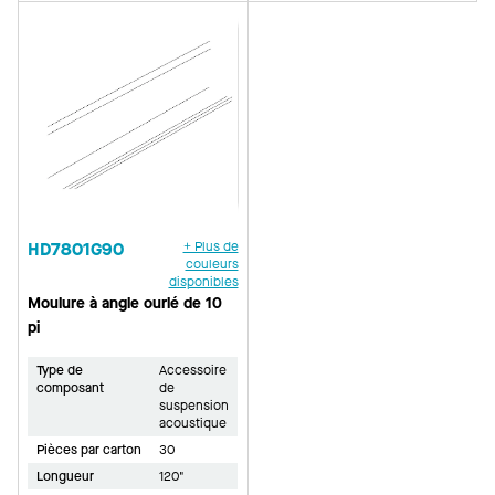
HD7801G90
+ Plus de
couleurs
disponibles
Moulure à angle ourlé de 10
pi
Type de
Accessoire
composant
de
suspension
acoustique
Pièces par carton
30
Longueur
120"