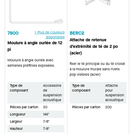
7800
+ Plus de couleurs
BERC2
disponibles
Attache de retenue
Moulure à angle ourlée de 12
d’extrémité de té de 2 po
pi
(acier)
Moulure à angle ourlée avec
fixer le té principal ou du té croisé
semelles préfinies exposées.
à la moulure murale sans rivets
pop visibles (acier)
Type de
Accessoire
Type de
Attache
composant
de
composant
pour
suspension
suspension
acoustique
acoustique
Pièces par carton
30
Pièces par carton
200
Longueur
144"
Largeur
7/8"
Hauteur
7/8"