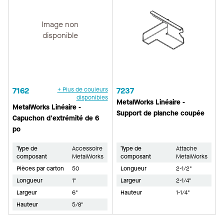
Image non
disponible
7162
+ Plus de couleurs
7237
disponibles
MetalWorks Linéaire -
MetalWorks Linéaire -
Support de planche coupée
Capuchon d'extrémité de 6
po
Type de
Accessoire
Type de
Attache
composant
MetalWorks
composant
MetalWorks
Pièces par carton
50
Longueur
2-1/2"
Longueur
1"
Largeur
2-1/4"
Largeur
6"
Hauteur
1-1/4"
Hauteur
5/8"