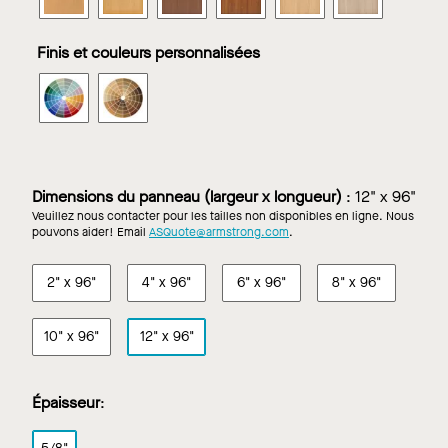
Linéaire
Linéaire
Linéaire
Linéaire
Linéaire
Linéaire
Effects
Effects
Effects
Effects
Effects
Effects
-
-
-
-
-
-
Amande
Gingembre
Graine
Noix
Poivre
Sel
Classique
Classique
Classique
Classique
Classique
Classique
Finis et couleurs personnalisées
de
de
en
de
planches
planches
planches
planches
planches
planches
pavot
muscade
grain
mer
murales
murales
murales
murales
murales
murales
METALWORKS
METALWORKS
dans
dans
dans
dans
dans
dans
Linéaire
Linéaire
Effects
Effects
Effects
Effects
Effects
Effects
-
-
Cannelle
Coriandre
Fève
Lin
Macadamia
Sésame
Classique
Classique
de
planches
planches
cacao
murales
murales
Dimensions du panneau (largeur x longueur)
:
12" x 96"
dans
dans
Veuillez nous contacter pour les tailles non disponibles en ligne. Nous
Couleurs
Finition
pouvons aider! Email
ASQuote@armstrong.com
.
personnalisées
aspect
bois
2" x 96"
4" x 96"
6" x 96"
8" x 96"
personnalisée
10" x 96"
12" x 96"
Épaisseur
: