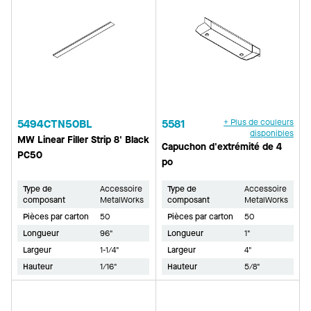
5494CTN50BL
5581
+ Plus de couleurs
disponibles
MW Linear Filler Strip 8' Black
Capuchon d'extrémité de 4
PC50
po
Type de
Accessoire
Type de
Accessoire
composant
MetalWorks
composant
MetalWorks
Pièces par carton
50
Pièces par carton
50
Longueur
96"
Longueur
1"
Largeur
1-1/4"
Largeur
4"
Hauteur
1/16"
Hauteur
5/8"