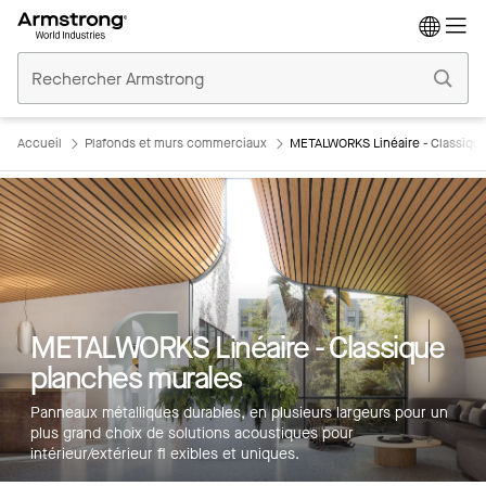
Accueil
Plafonds
Commerciaux
Accueil
Plafonds et murs commerciaux
METALWORKS Linéaire - Classiqu
METALWORKS Linéaire - Classique
planches murales
Panneaux métalliques durables, en plusieurs largeurs pour un
plus grand choix de solutions acoustiques pour
intérieur/extérieur fl exibles et uniques.