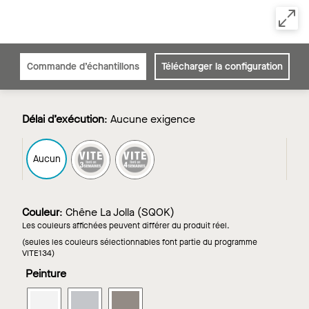
Commande d’échantillons
Télécharger la configuration
Délai d’exécution
:
Aucune exigence
FAST3
FAST4
Aucun
Couleur
:
Chêne La Jolla (SQOK)
Les couleurs affichées peuvent différer du produit réel.
(seules les couleurs sélectionnables font partie du programme
VITE134)
Peinture
METALWORKS
METALWORKS
METALWORKS