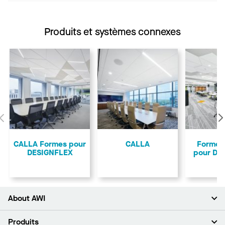
Produits et systèmes connexes
Précédent
CALLA Formes pour
CALLA
Formes
DESIGNFLEX
pour DE
About AWI
À propos de nous
Produits