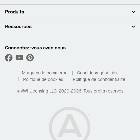
À propos de nous
Produits
Investisseurs
Carrières
Plafonds
Ressources
Espace presse
Murs et cloisons
Développement durable
Systèmes de suspension
Trouver mon représentant
Segments de marché
Garnitures et transitions
Trouver un distributeur
Connectez-vous avec nous
Quelles sont mes options d’achat?
Capacités sur mesure
PROJECTWORKS
Performance
Trouver un distributeur
Galerie de projets
Pour la maison
Marques de commerce
Conditions générales
Politique de cookies
Politique de confidentialité
© AWI Licensing LLC, 2020-2026. Tous droits réservés