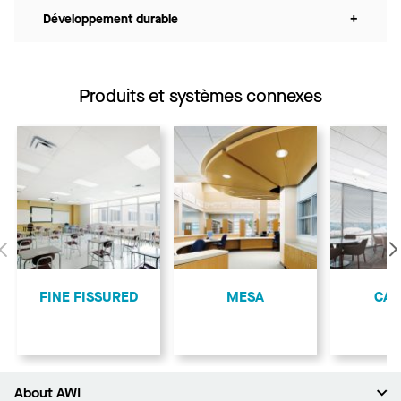
Développement durable
+
Produits et systèmes connexes
Précédent
FINE FISSURED
MESA
CA
About AWI