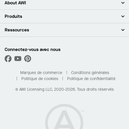
About AWI
À propos de nous
Produits
Investisseurs
Carrières
Plafonds
Ressources
Espace presse
Murs et cloisons
Développement durable
Systèmes de suspension
Trouver mon représentant
Segments de marché
Garnitures et transitions
Trouver un distributeur
Connectez-vous avec nous
Quelles sont mes options d’achat?
Capacités sur mesure
PROJECTWORKS
Performance
Trouver un distributeur
Galerie de projets
Pour la maison
Marques de commerce
Conditions générales
Politique de cookies
Politique de confidentialité
© AWI Licensing LLC, 2020-2026. Tous droits réservés