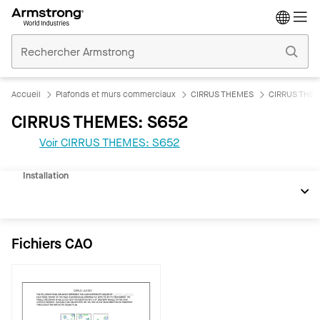
Accueil
Plafonds
Commerciaux
Accueil
Plafonds et murs commerciaux
CIRRUS THEMES
CIRRUS THEM
CIRRUS THEMES: S652
Voir CIRRUS THEMES: S652
Documents
Installation
Fichiers CAO