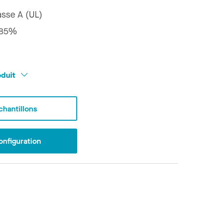
asse A (UL)
85%
oduit
hantillons
onfiguration