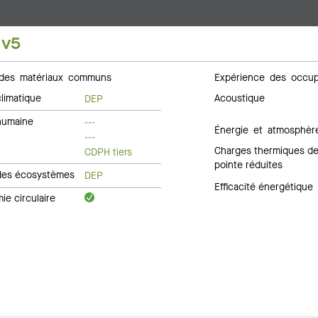
 v5
des matériaux communs
Expérience des occup
limatique
Acoustique
DEP
humaine
---
Énergie et atmosphèr
---
Charges thermiques d
CDPH tiers
pointe réduites
des écosystèmes
DEP
Efficacité énergétique
e circulaire