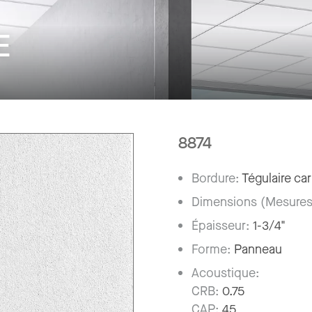
E
8874
Bordure:
Tégulaire car
Dimensions (Mesures
Épaisseur:
1-3/4"
Forme:
Panneau
Acoustique:
CRB:
0.75
CAP:
45