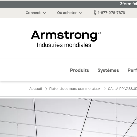
3form fa
Connect
Où acheter
1-877-276-7876
Armstrong
Produits
Systèmes
Per
Accueil
Plafonds et murs commerciaux
CALLA PRIVASSU