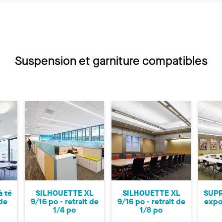
Suspension et garniture compatibles
 té
SILHOUETTE XL
SILHOUETTE XL
SUPR
de
9/16 po - retrait de
9/16 po - retrait de
expo
1/4 po
1/8 po