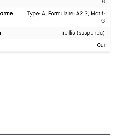
6
norme
Type: A, Formulaire: A2.2, Motif:
G
n
Treillis (suspendu)
Oui