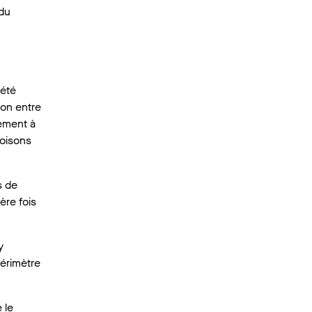
 du
 été
ion entre
dement à
loisons
s de
ère fois
y
périmètre
 le