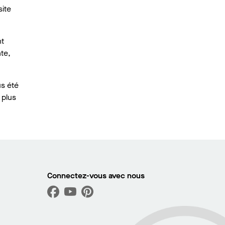
site
nt
te,
us été
 plus
Connectez-vous avec nous