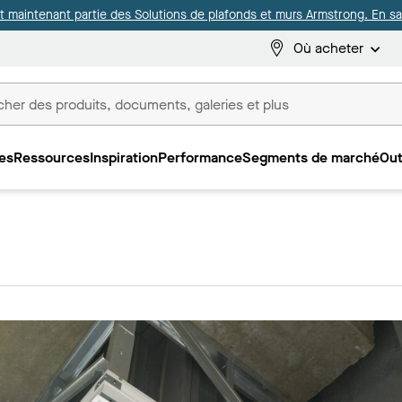
it maintenant partie des Solutions de plafonds et murs Armstrong. En sav
Où acheter
es
Ressources
Inspiration
Performance
Segments de marché
Out
ux