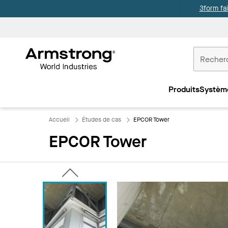
3form fa
Accueil
Plafonds
Produits
Systèm
Commercia
Accueil
Études de cas
EPCOR Tower
EPCOR Tower