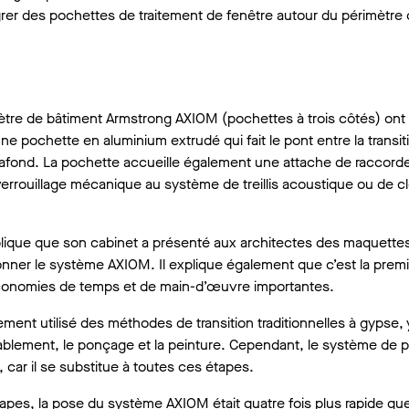
rer des pochettes de traitement de fenêtre autour du périmètre
ètre de bâtiment Armstrong AXIOM (pochettes à trois côtés) ont
 pochette en aluminium extrudé qui fait le pont entre la transit
u plafond. La pochette accueille également une attache de raccor
 verrouillage mécanique au système de treillis acoustique ou de c
xplique que son cabinet a présenté aux architectes des maquette
onner le système AXIOM. Il explique également que c’est la premi
: économies de temps et de main-d’œuvre importantes.
ent utilisé des méthodes de transition traditionnelles à gypse, 
nsablement, le ponçage et la peinture. Cependant, le système de 
r il se substitue à toutes ces étapes.
pes, la pose du système AXIOM était quatre fois plus rapide que