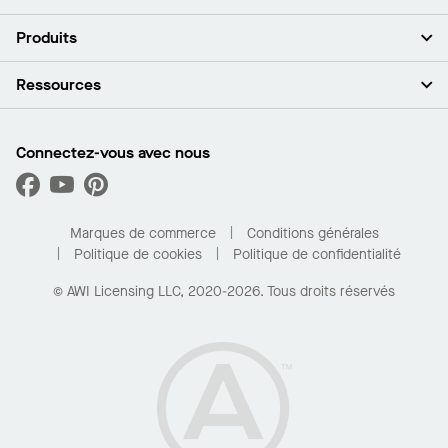
À propos de nous
Produits
Investisseurs
Carrières
Plafonds
Ressources
Espace presse
Murs et cloisons
Développement durable
Systèmes de suspension
Trouver mon représentant
Segments de marché
Garnitures et transitions
Trouver un distributeur
Connectez-vous avec nous
Quelles sont mes options d’achat?
Capacités sur mesure
PROJECTWORKS
Performance
Trouver un distributeur
Galerie de projets
Pour la maison
Marques de commerce
Conditions générales
Politique de cookies
Politique de confidentialité
© AWI Licensing LLC, 2020-2026. Tous droits réservés