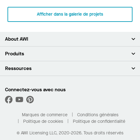
Afficher dans la galerie de projets
About AWI
À propos de nous
Produits
Investisseurs
Carrières
Plafonds
Ressources
Espace presse
Murs et cloisons
Développement durable
Systèmes de suspension
Trouver mon représentant
Segments de marché
Garnitures et transitions
Trouver un distributeur
Connectez-vous avec nous
Quelles sont mes options d’achat?
Capacités sur mesure
PROJECTWORKS
Performance
Trouver un distributeur
Galerie de projets
Pour la maison
Marques de commerce
Conditions générales
Politique de cookies
Politique de confidentialité
© AWI Licensing LLC, 2020-2026. Tous droits réservés