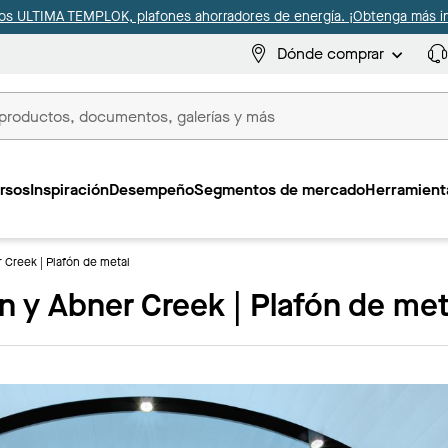
s ULTIMA TEMPLOK, plafones ahorradores de energía. ¡Obtenga más i
Dónde comprar
s
rsos
Inspiración
Desempeño
Segmentos de mercado
Herramienta
 Creek | Plafón de metal
n y Abner Creek | Plafón de met