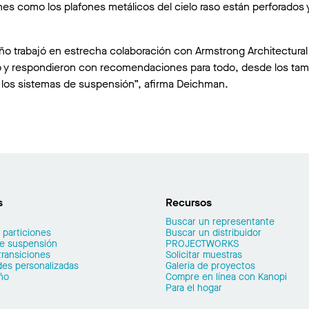
nes como los plafones metálicos del cielo raso están perforados 
eño trabajó en estrecha colaboración con Armstrong Architectural
o y respondieron con recomendaciones para todo, desde los ta
 y los sistemas de suspensión”, afirma Deichman.
s
Recursos
Buscar un representante
 particiones
Buscar un distribuidor
de suspensión
PROJECTWORKS
transiciones
Solicitar muestras
es personalizadas
Galería de proyectos
ño
Compre en línea con Kanopi
Para el hogar