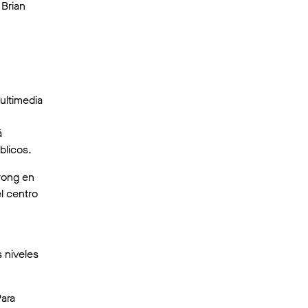
 Brian
multimedia
á
blicos.
rong en
el centro
s niveles
Para