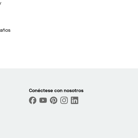
y
maños
Conéctese con nosotros