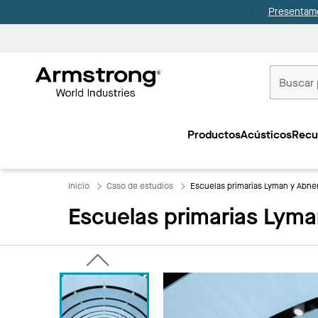
Presentamo
Techos
Comerciale
Productos
Acústicos
Recu
Inicio
Inicio
Caso de estudios
Escuelas primarias Lyman y Abner
Escuelas primarias Lyma