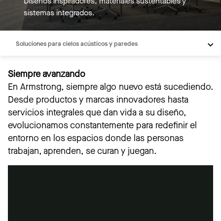
Diseños inspiradores, materiales sustentables y
sistemas integrados.
Soluciones para cielos acústicos y paredes
Nuevas Soluciones de Techos Estructurales y Perfiles
Siempre avanzando
Soporte y servicios
En Armstrong, siempre algo nuevo está sucediendo.
Recursos
Desde productos y marcas innovadores hasta
servicios integrales que dan vida a su diseño,
evolucionamos constantemente para redefinir el
entorno en los espacios donde las personas
trabajan, aprenden, se curan y juegan.