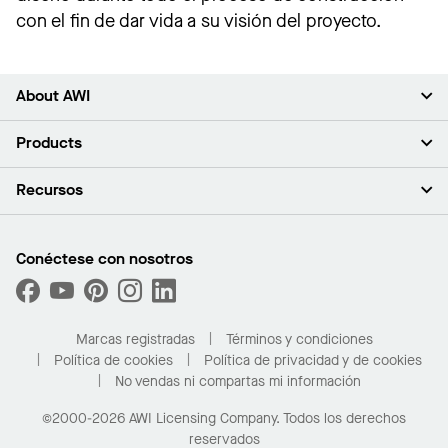
con el fin de dar vida a su visión del proyecto.
About AWI
Acerca de nosotros
Products
Inversores
Empleo
Plafones
Recursos
Sala de prensa
Paredes y particiones
Sustentabilidad
Sistema de suspensión
Buscar un representante
Segmentos del mercado
Bordes y transiciones
Buscar un distribuidor
Conéctese con nosotros
¿Cuáles son mis opciones de compra?
Capacidades personalizadas
PROJECTWORKS
Desempeño
Solicitar muestras
Galería de proyectos
Compre en línea con Kanopi
Marcas registradas
Términos y condiciones
Para el hogar
Política de cookies
Política de privacidad y de cookies
No vendas ni compartas mi información
©2000-2026 AWI Licensing Company. Todos los derechos
reservados