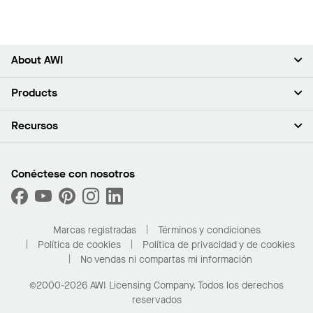
About AWI
Acerca de nosotros
Products
Inversores
Empleo
Plafones
Recursos
Sala de prensa
Paredes y particiones
Sustentabilidad
Sistema de suspensión
Buscar un representante
Segmentos del mercado
Bordes y transiciones
Buscar un distribuidor
Conéctese con nosotros
¿Cuáles son mis opciones de compra?
Capacidades personalizadas
PROJECTWORKS
Desempeño
Solicitar muestras
Galería de proyectos
Compre en línea con Kanopi
Marcas registradas
Términos y condiciones
Para el hogar
Política de cookies
Política de privacidad y de cookies
No vendas ni compartas mi información
©2000-2026 AWI Licensing Company. Todos los derechos
reservados