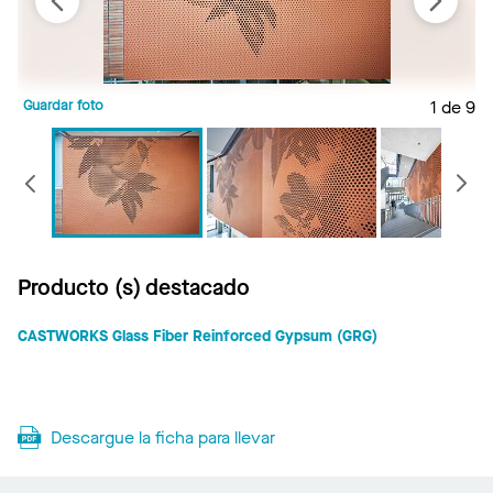
Guardar foto
1 de 9
G
Anterior
Producto (s) destacado
CASTWORKS Glass Fiber Reinforced Gypsum (GRG)
Descargue la ficha para llevar