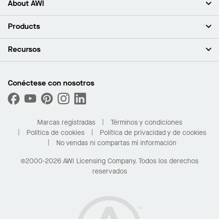
About AWI
Acerca de nosotros
Products
Inversores
Empleo
Plafones
Recursos
Sala de prensa
Paredes y particiones
Sustentabilidad
Sistema de suspensión
Buscar un representante
Segmentos del mercado
Bordes y transiciones
Buscar un distribuidor
Conéctese con nosotros
¿Cuáles son mis opciones de compra?
Capacidades personalizadas
PROJECTWORKS
Desempeño
Solicitar muestras
Galería de proyectos
Compre en línea con Kanopi
Marcas registradas
Términos y condiciones
Para el hogar
Política de cookies
Política de privacidad y de cookies
No vendas ni compartas mi información
©2000-2026 AWI Licensing Company. Todos los derechos
reservados