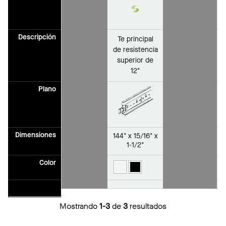
Sustain
Descripción
Te principal
T
de resistencia
superior de
12"
Plano
Dimensiones
144" x 15/16" x
1-1/2"
Color
Mostrando
1-3
de
3
resultados