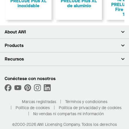
PRELUDE Plus XL
PRELUDE Plus XL
PRELUDE
inoxidable
de aluminio
Fire G
15
About AWI
Acerca de nosotros
Products
Inversores
Empleo
Plafones
Recursos
Sala de prensa
Paredes y particiones
Sustentabilidad
Sistema de suspensión
Buscar un representante
Segmentos del mercado
Bordes y transiciones
Buscar un distribuidor
Conéctese con nosotros
¿Cuáles son mis opciones de compra?
Capacidades personalizadas
PROJECTWORKS
Desempeño
Solicitar muestras
Galería de proyectos
Compre en línea con Kanopi
Marcas registradas
Términos y condiciones
Para el hogar
Política de cookies
Política de privacidad y de cookies
No vendas ni compartas mi información
©2000-2026 AWI Licensing Company. Todos los derechos