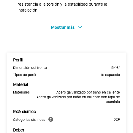
resistencia a la torsión y la estabilidad durante la
instalación.
Mostrar más
Perfil
Dimensión del frente
15/16"
Tipos de perfil
Te expuesta
Material
Materiales
Acero galvanizado por baño en caliente
Acero galvanizado por baño en caliente con tapa de
aluminio
Rx® sísmico
DEF
Categorías sísmicas
Deber