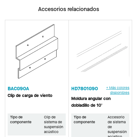
Accesorios relacionados
BACG90A
HD7801G90
+ Más colores
disponibles
Clip de carga de viento
Moldura angular con
dobladillo de 10'
Tipo de
Clip de
Tipo de
Accesorio
componente
sistema de
componente
de sistema
suspensión
de
acústico
suspensión
acústico