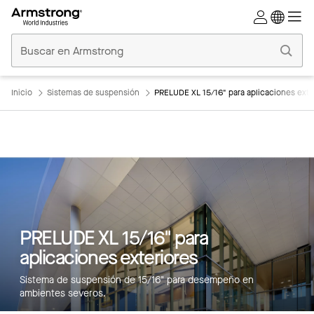
Techos
Comerciales
Inicio
Inicio
Sistemas de suspensión
PRELUDE XL 15/16" para aplicaciones exte
Características principales
PRELUDE XL 15/16" para
Bandera
aplicaciones exteriores
Productos
Sistema de suspensión de 15/16" para desempeño en
Integraciones
ambientes severos.
Inspiración