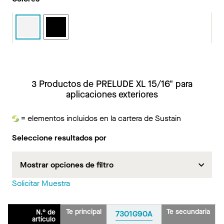
3 Productos de PRELUDE XL 15/16" para
aplicaciones exteriores
= elementos incluidos en la cartera de Sustain
Sustain
Seleccione resultados por
Mostrar opciones de filtro
Solicitar Muestra
Te principal
Te secundaria
N.° de
7301G90A
artículo