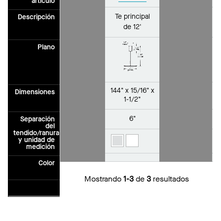
artículo
Te principal
Descripción
de 12'
Plano
144" x 15/16" x
Dimensiones
1-1/2"
6"
Separación
del
tendido/ranura
y unidad de
medición
Color
Mostrando
1-3
de
3
resultados