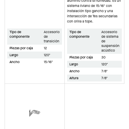
aluminio contra la humedad. Es un
sistema liviano de 15/16" con
instalación tipo gancho y una
intersección de Tes secundarias
con orilla a tope.
Tipo de
Accesorio
Tipo de
Accesorio
componente
de
componente
de sistema
transición
de
suspensión
Piezas por caja
12
acústico
Largo
120"
Piezas por caja
30
Ancho
15/16"
Largo
120"
Ancho
7/8"
Altura
7/8"