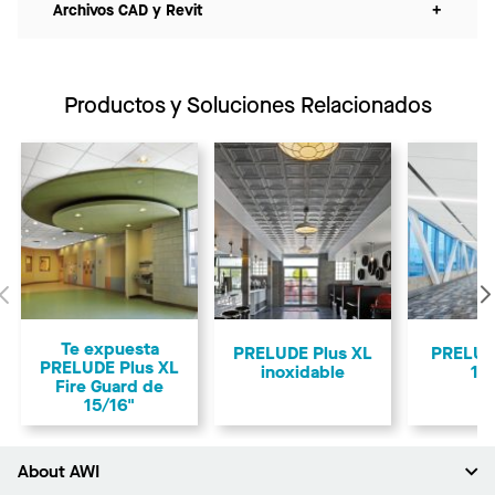
Archivos CAD y Revit
+
Productos y Soluciones Relacionados
Anterior
Te expuesta
PRELUDE Plus XL
PRELUD
PRELUDE Plus XL
inoxidable
15
Fire Guard de
15/16"
About AWI