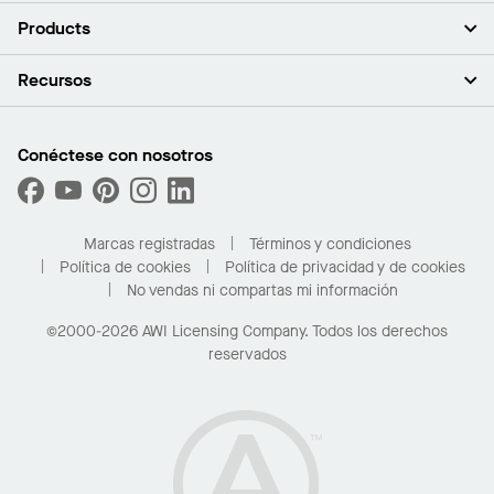
Acerca de nosotros
Products
Inversores
Empleo
Plafones
Recursos
Sala de prensa
Paredes y particiones
Sustentabilidad
Sistema de suspensión
Buscar un representante
Segmentos del mercado
Bordes y transiciones
Buscar un distribuidor
Conéctese con nosotros
¿Cuáles son mis opciones de compra?
Capacidades personalizadas
PROJECTWORKS
Desempeño
Solicitar muestras
Galería de proyectos
Compre en línea con Kanopi
Marcas registradas
Términos y condiciones
Para el hogar
Política de cookies
Política de privacidad y de cookies
No vendas ni compartas mi información
©2000-2026 AWI Licensing Company. Todos los derechos
reservados