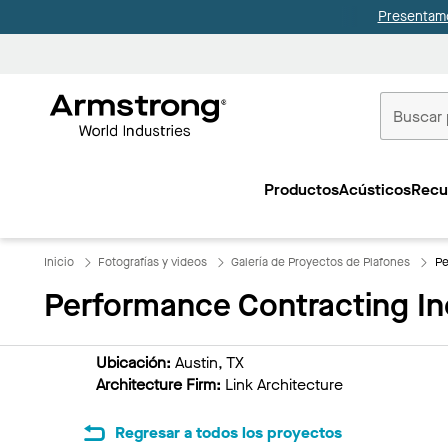
Presentamo
Techos
Comerciale
Productos
Acústicos
Recu
Inicio
Inicio
Fotografías y videos
Galería de Proyectos de Plafones
Pe
Performance Contracting In
Ubicación:
Austin, TX
Architecture Firm:
Link Architecture
Regresar a todos los proyectos