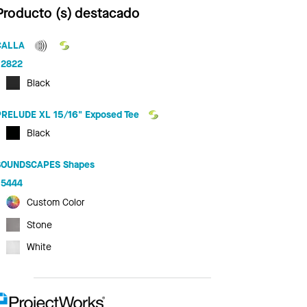
Producto (s) destacado
CALLA
2822
Black
PRELUDE XL 15/16" Exposed Tee
Black
SOUNDSCAPES Shapes
5444
Custom Color
Stone
White