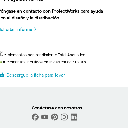
Póngase en contacto con ProjectWorks para ayuda
con el diseño y la distribución.
ar foto
Solicitar Informe
iguiente
Total
= elementos con rendimiento Total Acoustics
Acoustics
Sustain
= elementos incluidos en la cartera de Sustain
Descargue la ficha para llevar
Conéctese con nosotros