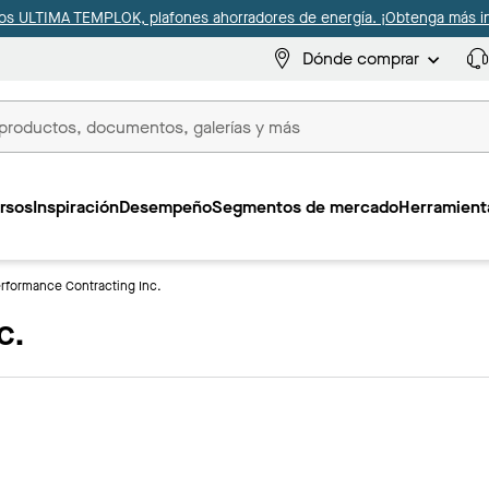
s ULTIMA TEMPLOK, plafones ahorradores de energía. ¡Obtenga más i
Dónde comprar
s
rsos
Inspiración
Desempeño
Segmentos de mercado
Herramienta
rformance Contracting Inc.
c.