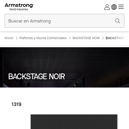
Techos
Comerciales
Inicio
Inicio
Plafones y Muros Comerciales
BACKSTAGE NOIR
BACKSTAGE NOI
BACKSTAGE NOIR
1319