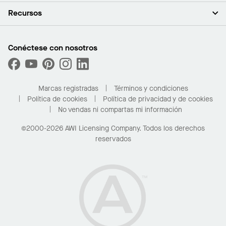
Empleo
Plafones
Recursos
Sala de prensa
Paredes y particiones
Sustentabilidad
Sistema de suspensión
Buscar un representante
Segmentos del mercado
Bordes y transiciones
Buscar un distribuidor
Conéctese con nosotros
¿Cuáles son mis opciones de compra?
Capacidades personalizadas
PROJECTWORKS
Desempeño
Solicitar muestras
Galería de proyectos
Compre en línea con Kanopi
Marcas registradas
Términos y condiciones
Para el hogar
Política de cookies
Política de privacidad y de cookies
No vendas ni compartas mi información
©2000-2026 AWI Licensing Company. Todos los derechos
reservados