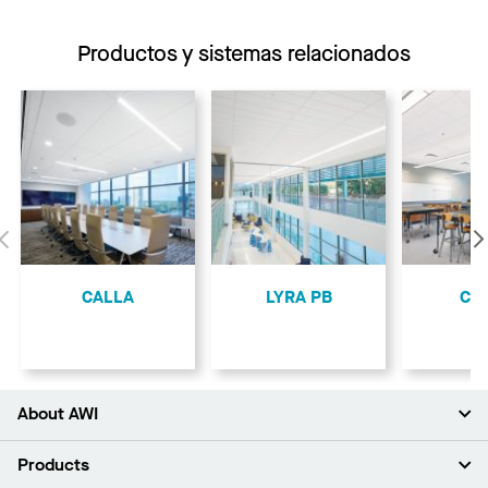
Productos y sistemas relacionados
Anterior
CALLA
LYRA PB
CI
About AWI
Acerca de nosotros
Products
Inversores