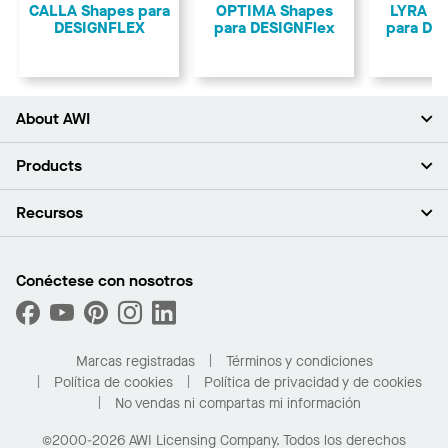
CALLA Shapes para
OPTIMA Shapes
LYRA P
DESIGNFLEX
para DESIGNFlex
para DE
About AWI
Acerca de nosotros
Products
Inversores
Empleo
Plafones
Recursos
Sala de prensa
Paredes y particiones
Sustentabilidad
Sistema de suspensión
Buscar un representante
Segmentos del mercado
Bordes y transiciones
Buscar un distribuidor
Conéctese con nosotros
¿Cuáles son mis opciones de compra?
Capacidades personalizadas
PROJECTWORKS
Desempeño
Solicitar muestras
Galería de proyectos
Compre en línea con Kanopi
Marcas registradas
Términos y condiciones
Para el hogar
Política de cookies
Política de privacidad y de cookies
No vendas ni compartas mi información
©2000-2026 AWI Licensing Company. Todos los derechos