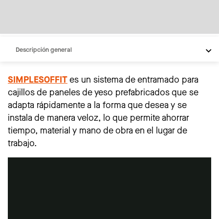
Descripción general
Soluciones de SIMPLESOFFIT
SIMPLESOFFIT
es un sistema de entramado para
Opciones estándar
cajillos de paneles de yeso prefabricados que se
Plazo de entrega
adapta rápidamente a la forma que desea y se
instala de manera veloz, lo que permite ahorrar
Instalación
tiempo, material y mano de obra en el lugar de
Video
trabajo.
Galería de proyectos
¿Necesita ayuda?
Recursos