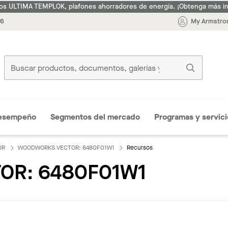
s ULTIMA TEMPLOK, plafones ahorradores de energía. ¡Obtenga más i
76
My Armstron
esempeño
Segmentos del mercado
Programas y servici
OR
WOODWORKS VECTOR: 6480F01W1
Recursos
OR: 6480F01W1