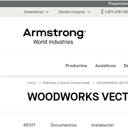
Presentamo
Conectarse
Dónde comprar
1-877-276-78
Armstrong
Productos
Acústicos
D
Inicio
Plafones y Muros Comerciales
WOODWORKS VECT
WOODWORKS VECT
REVIT
Documentos
Instalación