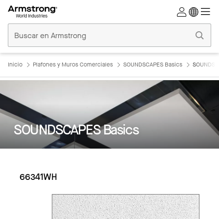
Techos
Comerciales
Inicio
Inicio
Plafones y Muros Comerciales
SOUNDSCAPES Basics
SOUNDSCA
SOUNDSCAPES Basics
66341WH