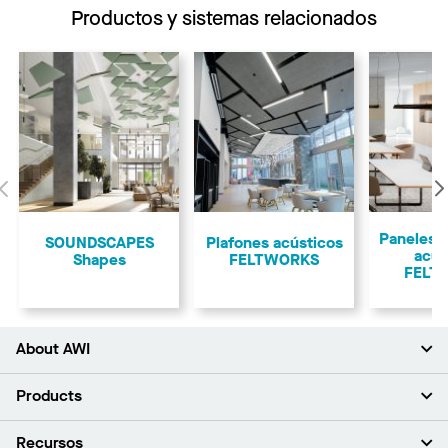
Productos y sistemas relacionados
Anterior
Paneles 
SOUNDSCAPES
Plafones acústicos
acús
Shapes
FELTWORKS
FELT
About AWI
Acerca de nosotros
Products
Inversores
Empleo
Plafones
Recursos