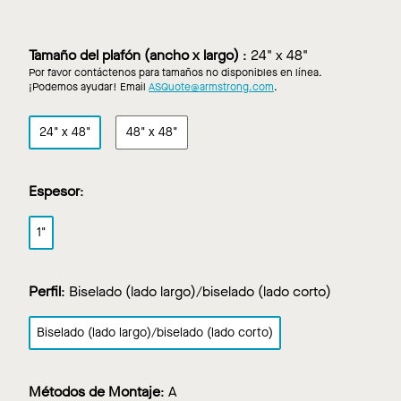
en
en
en
en
en
Beige
Blanco
Dark
Light
Negro
Grey
Grey
Tamaño del plafón (ancho x largo)
:
24" x 48"
Por favor contáctenos para tamaños no disponibles en línea.
¡Podemos ayudar! Email
ASQuote@armstrong.com
.
24" x 48"
48" x 48"
Espesor
:
1"
Perfil
:
Biselado (lado largo)/biselado (lado corto)
Biselado (lado largo)/biselado (lado corto)
Métodos de Montaje
:
A