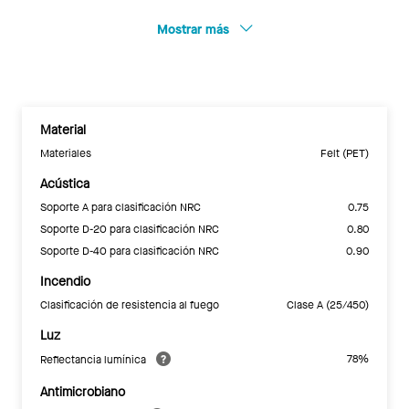
Mostrar más
Material
Materiales
Felt (PET)
Acústica
Soporte A para clasificación NRC
0.75
Soporte D-20 para clasificación NRC
0.80
Soporte D-40 para clasificación NRC
0.90
Incendio
Clasificación de resistencia al fuego
Clase A (25/450)
Luz
78%
Reflectancia lumínica
Antimicrobiano