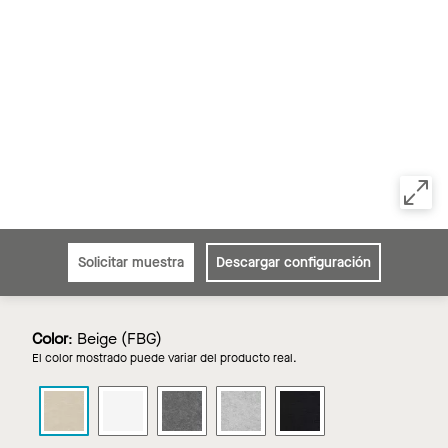
Solicitar muestra
Descargar configuración
Color
:
Beige (FBG)
El color mostrado puede variar del producto real.
FELTWORKS
FELTWORKS
FELTWORKS
FELTWORKS
FELTWORKS
Paneles
Paneles
Paneles
Paneles
Paneles
acústicos
acústicos
acústicos
acústicos
acústicos