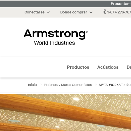
Presentamo
Conectarse
Dónde comprar
1-877-276-78
Armstrong
Productos
Acústicos
D
Inicio
Plafones y Muros Comerciales
METALWORKS Torsio