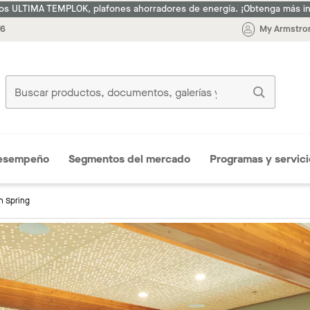
s ULTIMA TEMPLOK, plafones ahorradores de energía. ¡Obtenga más i
76
My Armstron
esempeño
Segmentos del mercado
Programas y servici
n Spring