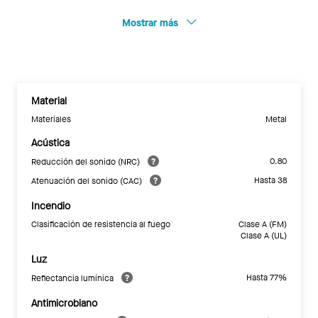
Mostrar más
Material
Materiales
Metal
Acústica
0.80
Reducción del sonido (NRC)
Hasta 38
Atenuación del sonido (CAC)
Incendio
Clasificación de resistencia al fuego
Clase A (FM)
Clase A (UL)
Luz
Hasta 77%
Reflectancia lumínica
Antimicrobiano