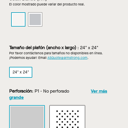
El color mostrado puede variar del producto real.
METALWORKS
METALWORKS
SECURELOCK
SECURELOCK
en
en
Blanco
Silver
Grey
Tamaño del plafón (ancho x largo)
:
24" x 24"
Por favor contáctenos para tamaños no disponibles en línea.
¡Podemos ayudar! Email
ASQuote@armstrong.com
.
24" x 24"
Perforación
:
P1 - No perforado
Ver más
grande