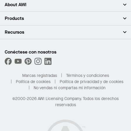
About AWI
Acerca de nosotros
Products
Inversores
Empleo
Plafones
Recursos
Sala de prensa
Paredes y particiones
Sustentabilidad
Sistema de suspensión
Buscar un representante
Segmentos del mercado
Bordes y transiciones
Buscar un distribuidor
Conéctese con nosotros
¿Cuáles son mis opciones de compra?
Capacidades personalizadas
PROJECTWORKS
Desempeño
Solicitar muestras
Galería de proyectos
Compre en línea con Kanopi
Marcas registradas
Términos y condiciones
Para el hogar
Política de cookies
Política de privacidad y de cookies
No vendas ni compartas mi información
©2000-2026 AWI Licensing Company. Todos los derechos
reservados