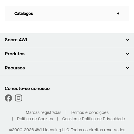
Catálogos
+
Sobre AWI
Sobre nós (em inglês)
Produtos
Investidores (em inglês)
Carreiras (em inglês)
Forros
Recursos
Sala de imprensa (em inglês)
Paredes
Responsabilidade (em inglês)
Sistemas de suspensão
Encontrar o Meu Representante
Segmentos de mercado
Trims e transições
Encontre um distribuidor
Conecte-se conosco
Capacidades personalizadas
Solicitar amostras
Desempenho
Galeria de projetos
Marcas registradas
Termos e condições
Política de Cookies
Cookies e Política de Privacidade
©2000-2026 AWI Licensing LLC. Todos os direitos reservados