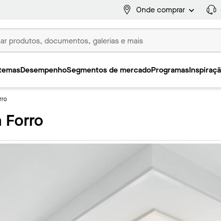
Onde comprar
temas
Desempenho
Segmentos de mercado
Programas
Inspiraç
rro
 Forro