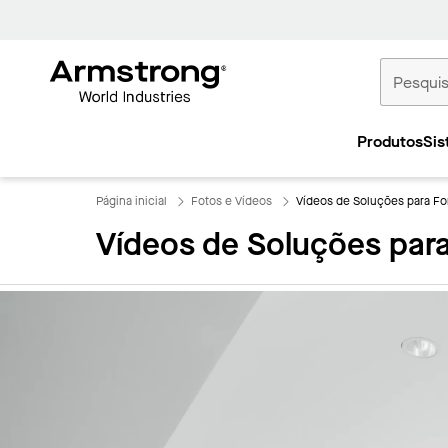
Tetos
Comerciais
Produtos
Sis
Início
Página inicial
Fotos e Vídeos
Vídeos de Soluções para Fo
Vídeos de Soluções para