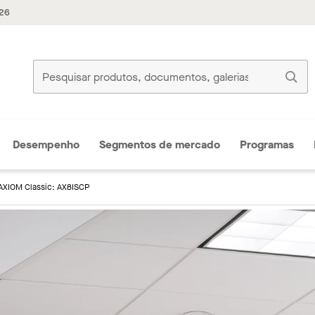
926
Desempenho
Segmentos de mercado
Programas
AXIOM Classic: AX8ISCP