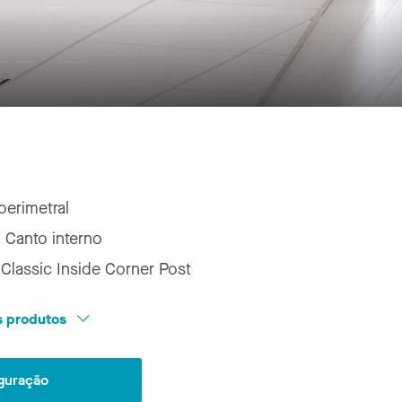
perimetral
:
Canto interno
 Classic Inside Corner Post
os produtos
iguração