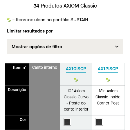
34 Produtos AXIOM Classic
= Itens incluídos no portfólio SUSTAIN
Sustentar
Limitar resultados por
Mostrar opções de filtro
Canto interno
Item nº
AX10ISCP
AX12ISCP
Sustentar
Sustenta
Descrição
10" Axiom
12in Axiom
Classic Curvo
Classic Inside
C
- Poste do
Corner Post
canto interior
Cor