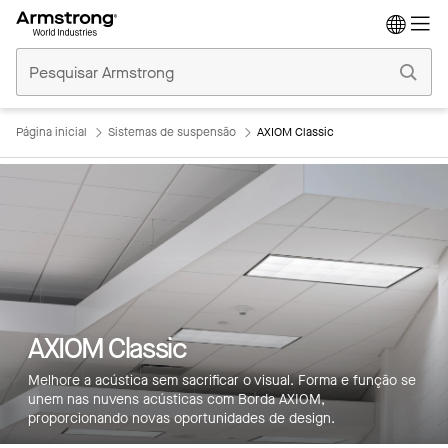
Tetos
Comerciais
Início
Página inicial
Sistemas de suspensão
AXIOM Classic
Principais atributos
Cores
AXIOM Classic
Produtos
Melhore a acústica sem sacrificar o visual. Forma e função se
unem nas nuvens acústicas com Borda AXIOM,
Integrações
proporcionando novas oportunidades de design.
Inspiração