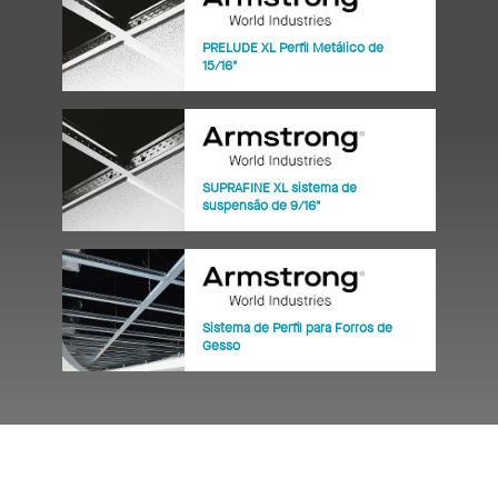
PRELUDE XL Perfil Metálico de
15/16"
SUPRAFINE XL sistema de
suspensão de 9/16"
Sistema de Perfil para Forros de
Gesso