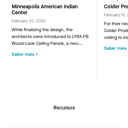
Minneapolis American Indian
Colder P
Center
February 13,
February 05, 2025
For their ne
While finalizing the design, the
Colder Pro
architects were introduced to LYRA PB
ceiling to 
Wood-Look Ceiling Panels, a new
establish c
Saber mais
product from Armstrong that would
space—from 
Saber mais
>
provide the natural beauty of wood
Learn how
while absorbing up to 95% of the
achieve this
noise in the space.
Recursos