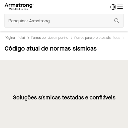
Tetos
Comerciais
Início
Página inicial
Forros por desempenho
Forros para projetos sísmicos
C
Código atual de normas sísmicas
Soluções sísmicas testadas e confiáveis