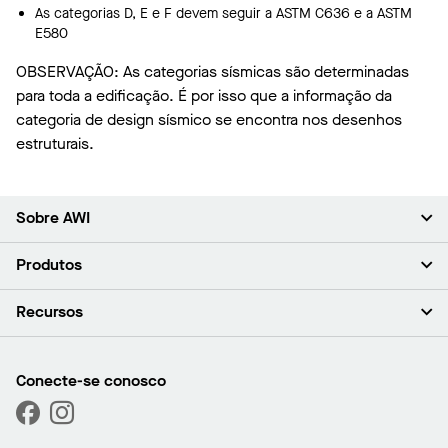
As categorias D, E e F devem seguir a ASTM C636 e a ASTM
E580
OBSERVAÇÃO: As categorias sísmicas são determinadas
para toda a edificação. É por isso que a informação da
categoria de design sísmico se encontra nos desenhos
estruturais.
Sobre AWI
Sobre nós (em inglês)
Produtos
Investidores (em inglês)
Carreiras (em inglês)
Forros
Recursos
Sala de imprensa (em inglês)
Paredes
Responsabilidade (em inglês)
Sistemas de suspensão
Encontrar o Meu Representante
Segmentos de mercado
Trims e transições
Encontre um distribuidor
Conecte-se conosco
Capacidades personalizadas
Solicitar amostras
Desempenho
Galeria de projetos