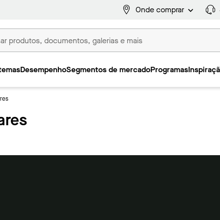
Onde comprar
temas
Desempenho
Segmentos de mercado
Programas
Inspiraç
ares
ares