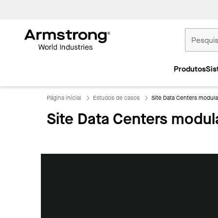
Tetos
Comerciais
Produtos
Sis
Início
Página inicial
Estudos de casos
Site Data Centers modul
Site Data Centers modul