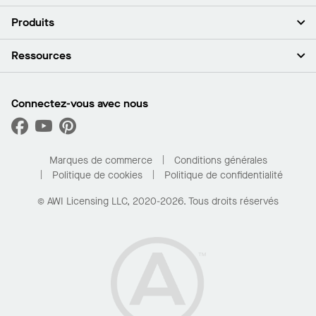
À propos de nous
Produits
Investisseurs
Carrières
Plafonds
Ressources
Espace presse
Murs et cloisons
Développement durable
Systèmes de suspension
Trouver mon représentant
Segments de marché
Garnitures et transitions
Trouver un distributeur
Connectez-vous avec nous
Quelles sont mes options d’achat?
Capacités sur mesure
PROJECTWORKS
Performance
Trouver un distributeur
Galerie de projets
Pour la maison
Marques de commerce
Conditions générales
Politique de cookies
Politique de confidentialité
© AWI Licensing LLC, 2020-2026. Tous droits réservés