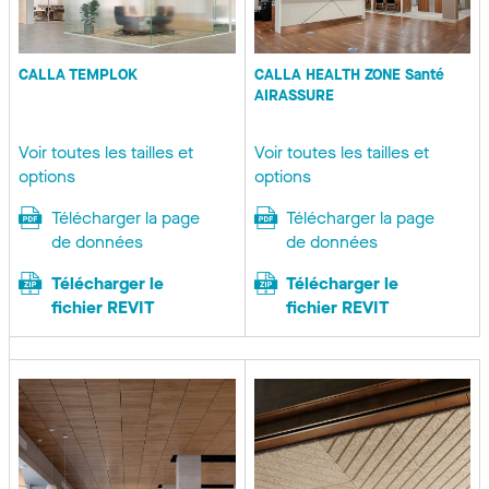
CALLA TEMPLOK
CALLA HEALTH ZONE Santé
AIRASSURE
Voir toutes les tailles et
Voir toutes les tailles et
options
options
Télécharger la page
Télécharger la page
de données
de données
Télécharger le
Télécharger le
fichier REVIT
fichier REVIT