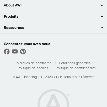
About AWI
À propos de nous
Produits
Investisseurs
Carrières
Plafonds
Ressources
Espace presse
Murs et cloisons
Développement durable
Systèmes de suspension
Trouver mon représentant
Segments de marché
Garnitures et transitions
Trouver un distributeur
Connectez-vous avec nous
Quelles sont mes options d’achat?
Capacités sur mesure
PROJECTWORKS
Performance
Trouver un distributeur
Galerie de projets
Pour la maison
Marques de commerce
Conditions générales
Politique de cookies
Politique de confidentialité
© AWI Licensing LLC, 2020-2026. Tous droits réservés