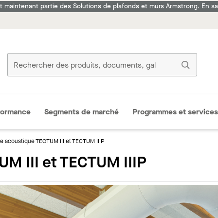
it maintenant partie des Solutions de plafonds et murs Armstrong. En sav
formance
Segments de marché
Programmes et services
re acoustique TECTUM III et TECTUM IIIP
UM III et TECTUM IIIP