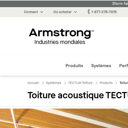
3form fa
Connect
Où acheter
1-877-276-7876
Armstrong
Produits
Systèmes
Per
Accueil
Systèmes
TECTUM Toiture
Produits
Toitu
Toiture acoustique TECT