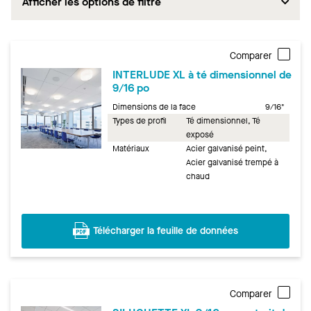
Afficher les options de filtre
Comparer
INTERLUDE XL à té dimensionnel de
9/16 po
Dimensions de la face
9/16"
Types de profil
Té dimensionnel, Té
exposé
Matériaux
Acier galvanisé peint,
Acier galvanisé trempé à
chaud
Télécharger la feuille de données
Comparer