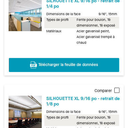
SILHOUETTE XL 9/16 po - retrait de
1/4 po
Dimensions de la face
9/16", 15mm
Types de profil
Fente pour boulon, Té
dimensionnel, Té exposé
Matériaux
Acier galvanisé peint,
Acier galvanisé trempé à
chaud
Télécharger la feuille de données
Comparer
SILHOUETTE XL 9/16 po - retrait de
1/8 po
Dimensions de la face
9/16", 15mm
Types de profil
Fente pour boulon, Té
dimensionnel, Té exposé