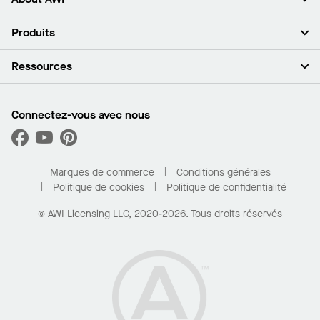
À propos de nous
Produits
Investisseurs
Carrières
Plafonds
Ressources
Espace presse
Murs et cloisons
Développement durable
Systèmes de suspension
Trouver mon représentant
Segments de marché
Garnitures et transitions
Trouver un distributeur
Connectez-vous avec nous
Quelles sont mes options d’achat?
Capacités sur mesure
PROJECTWORKS
Performance
Trouver un distributeur
Galerie de projets
Pour la maison
Marques de commerce
Conditions générales
Politique de cookies
Politique de confidentialité
© AWI Licensing LLC, 2020-2026. Tous droits réservés