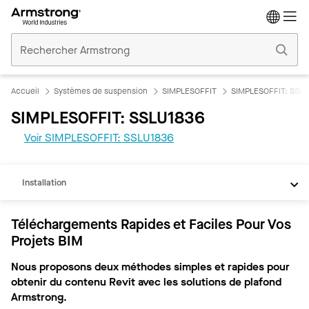
Accueil
Plafonds
Commerciaux
Accueil
Systèmes de suspension
SIMPLESOFFIT
SIMPLESOFFIT: SSL
SIMPLESOFFIT: SSLU1836
REVIT
Voir SIMPLESOFFIT: SSLU1836
Documents
Installation
Téléchargements Rapides et Faciles Pour Vos
Projets BIM
Nous proposons deux méthodes simples et rapides pour
obtenir du contenu Revit avec les solutions de plafond
Armstrong.