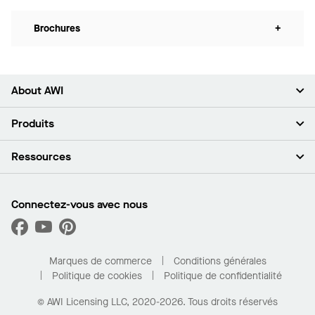
Brochures
+
About AWI
À propos de nous
Produits
Investisseurs
Carrières
Plafonds
Ressources
Espace presse
Murs et cloisons
Développement durable
Systèmes de suspension
Trouver mon représentant
Segments de marché
Garnitures et transitions
Trouver un distributeur
Connectez-vous avec nous
Quelles sont mes options d’achat?
Capacités sur mesure
PROJECTWORKS
Performance
Trouver un distributeur
Galerie de projets
Pour la maison
Marques de commerce
Conditions générales
Politique de cookies
Politique de confidentialité
© AWI Licensing LLC, 2020-2026. Tous droits réservés