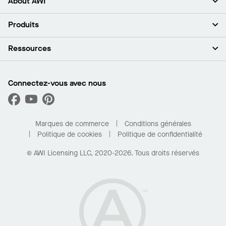
About AWI
À propos de nous
Produits
Investisseurs
Carrières
Plafonds
Ressources
Espace presse
Murs et cloisons
Développement durable
Systèmes de suspension
Trouver mon représentant
Segments de marché
Garnitures et transitions
Trouver un distributeur
Connectez-vous avec nous
Quelles sont mes options d’achat?
Capacités sur mesure
PROJECTWORKS
Performance
Trouver un distributeur
Galerie de projets
Pour la maison
Marques de commerce
Conditions générales
Politique de cookies
Politique de confidentialité
© AWI Licensing LLC, 2020-2026. Tous droits réservés