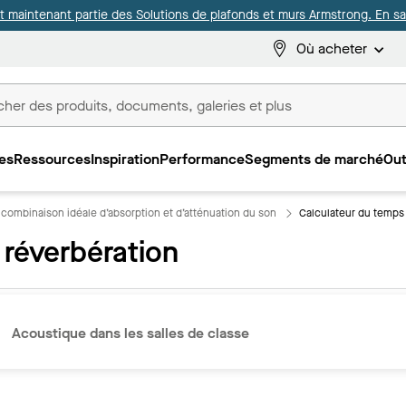
it maintenant partie des Solutions de plafonds et murs Armstrong. En sav
Où acheter
es
Ressources
Inspiration
Performance
Segments de marché
Out
ux
combinaison idéale d’absorption et d’atténuation du son
Calculateur du temps
 réverbération
Acoustique dans les salles de classe