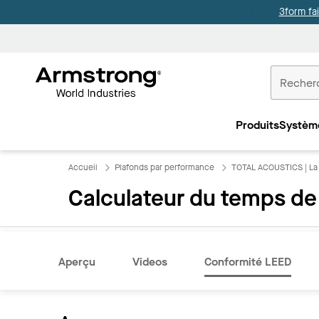
3form fa
Accueil
Plafonds
Produits
Systèm
Commercia
Accueil
Plafonds par performance
TOTAL ACOUSTICS | La 
Calculateur du temps de
Aperçu
Videos
Conformité LEED