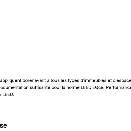
’appliquent dorénavant à tous les types d’immeubles et d’espac
de documentation suffisante pour la norme LEED EQc9, Performanc
n LEED.
sse