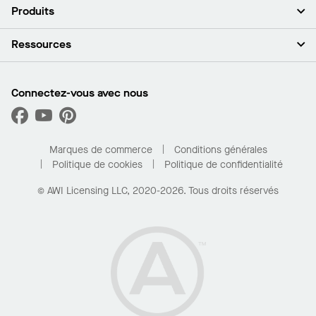
À propos de nous
Produits
Investisseurs
Carrières
Plafonds
Ressources
Espace presse
Murs et cloisons
Développement durable
Systèmes de suspension
Trouver mon représentant
Segments de marché
Garnitures et transitions
Trouver un distributeur
Connectez-vous avec nous
Quelles sont mes options d’achat?
Capacités sur mesure
PROJECTWORKS
Performance
Trouver un distributeur
Galerie de projets
Pour la maison
Marques de commerce
Conditions générales
Politique de cookies
Politique de confidentialité
© AWI Licensing LLC, 2020-2026. Tous droits réservés