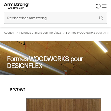
Accueil
Plafonds
Commerciaux
Accueil
Plafonds et murs commerciaux
Formes WOODWORKS pour DESI
Formes WOODWORKS pour
DESIGNFLEX
8279W1