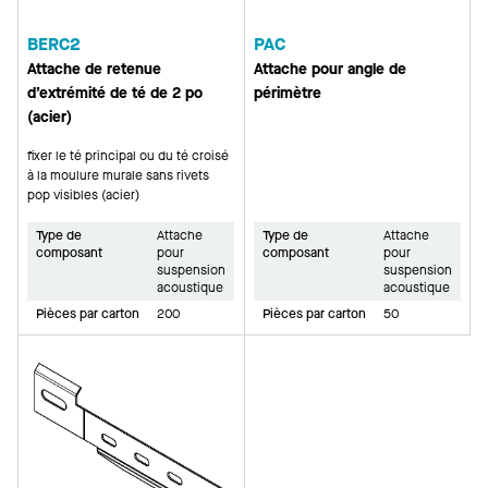
BERC2
PAC
Attache de retenue
Attache pour angle de
d’extrémité de té de 2 po
périmètre
(acier)
fixer le té principal ou du té croisé
à la moulure murale sans rivets
pop visibles (acier)
Type de
Attache
Type de
Attache
composant
pour
composant
pour
suspension
suspension
acoustique
acoustique
Pièces par carton
200
Pièces par carton
50