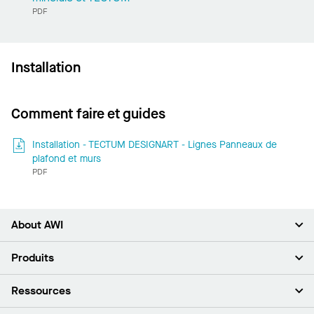
PDF
Installation
Comment faire et guides
Installation - TECTUM DESIGNART - Lignes Panneaux de
plafond et murs
PDF
About AWI
À propos de nous
Produits
Investisseurs
Carrières
Plafonds
Ressources
Espace presse
Murs et cloisons
Développement durable