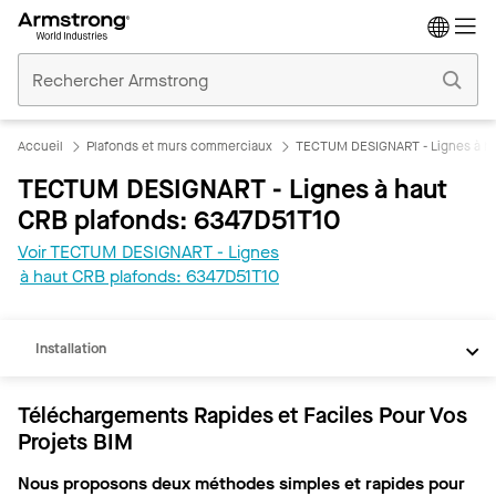
Accueil
Plafonds
Commerciaux
Accueil
Plafonds et murs commerciaux
TECTUM DESIGNART - Lignes à ha
TECTUM DESIGNART - Lignes à haut
CRB plafonds: 6347D51T10
Voir TECTUM DESIGNART - Lignes
REVIT
à haut CRB plafonds: 6347D51T10
Documents
Installation
Téléchargements Rapides et Faciles Pour Vos
Projets BIM
Nous proposons deux méthodes simples et rapides pour