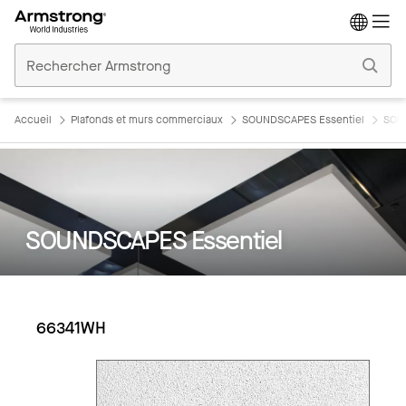
Accueil
Plafonds
Commerciaux
Accueil
Plafonds et murs commerciaux
SOUNDSCAPES Essentiel
SOU
SOUNDSCAPES Essentiel
66341WH