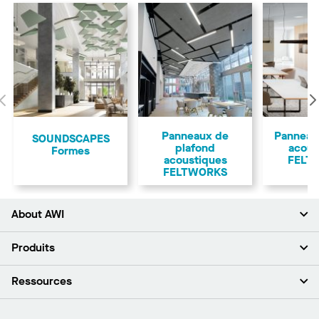
Précédent
Panneaux de
Panneau
SOUNDSCAPES
plafond
acous
Formes
acoustiques
FELT
FELTWORKS
About AWI
À propos de nous
Produits
Investisseurs
Carrières
Plafonds
Ressources
Espace presse
Murs et cloisons
Développement durable
Systèmes de suspension
Trouver mon représentant