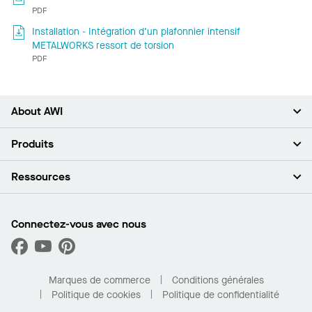
PDF
Installation - Intégration d’un plafonnier intensif
METALWORKS ressort de torsion
PDF
About AWI
À propos de nous
Produits
Investisseurs
Carrières
Plafonds
Ressources
Espace presse
Murs et cloisons
Développement durable
Systèmes de suspension
Trouver mon représentant
Segments de marché
Garnitures et transitions
Trouver un distributeur
Connectez-vous avec nous
Quelles sont mes options d’achat?
Capacités sur mesure
PROJECTWORKS
Performance
Trouver un distributeur
Galerie de projets
Pour la maison
Marques de commerce
Conditions générales
Politique de cookies
Politique de confidentialité