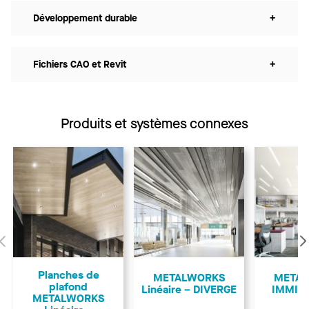
Développement durable
+
Fichiers CAO et Revit
+
Produits et systèmes connexes
Précédent
Planches de
METALWORKS
META
plafond
Linéaire – DIVERGE
IMMIX 
METALWORKS