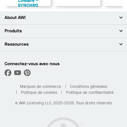
Linéaire –
SYNCHRO
About AWI
À propos de nous
Produits
Investisseurs
Carrières
Plafonds
Ressources
Espace presse
Murs et cloisons
Développement durable
Systèmes de suspension
Trouver mon représentant
Segments de marché
Garnitures et transitions
Trouver un distributeur
Connectez-vous avec nous
Quelles sont mes options d’achat?
Capacités sur mesure
PROJECTWORKS
Performance
Trouver un distributeur
Galerie de projets
Pour la maison
Marques de commerce
Conditions générales
Politique de cookies
Politique de confidentialité
© AWI Licensing LLC, 2020-2026. Tous droits réservés