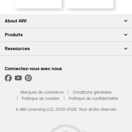
About AWI
À propos de nous
Produits
Investisseurs
Carrières
Plafonds
Ressources
Espace presse
Murs et cloisons
Développement durable
Systèmes de suspension
Trouver mon représentant
Segments de marché
Garnitures et transitions
Trouver un distributeur
Connectez-vous avec nous
Quelles sont mes options d’achat?
Capacités sur mesure
PROJECTWORKS
Performance
Trouver un distributeur
Galerie de projets
Pour la maison
Marques de commerce
Conditions générales
Politique de cookies
Politique de confidentialité
© AWI Licensing LLC, 2020-2026. Tous droits réservés