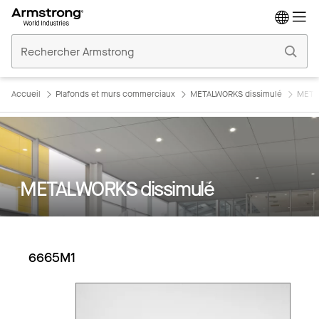
Accueil
Plafonds
Commerciaux
Accueil
Plafonds et murs commerciaux
METALWORKS dissimulé
META
METALWORKS dissimulé
6665M1