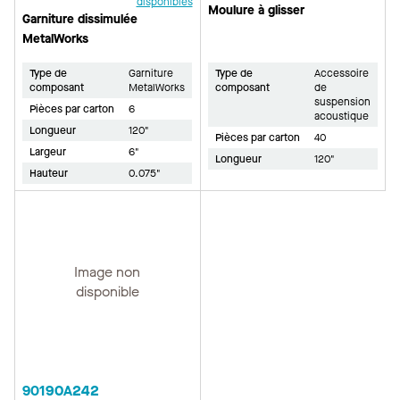
disponibles
Moulure à glisser
Garniture dissimulée
MetalWorks
Type de
Garniture
Type de
Accessoire
composant
MetalWorks
composant
de
suspension
Pièces par carton
6
acoustique
Longueur
120"
Pièces par carton
40
Largeur
6"
Longueur
120"
Hauteur
0.075"
Image non
disponible
90190A242